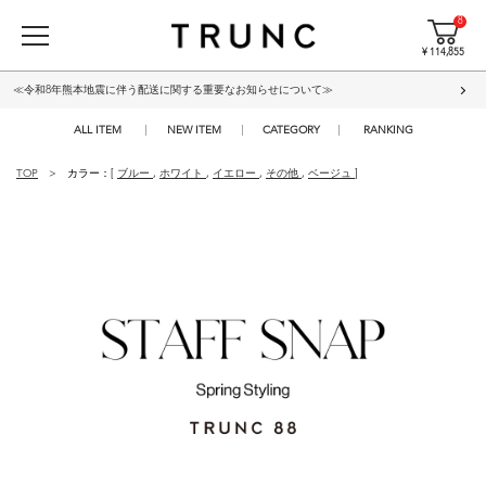
8
¥ 114,855
≪令和8年熊本地震に伴う配送に関する重要なお知らせについて≫
ALL ITEM
NEW ITEM
CATEGORY
RANKING
TOP
カラー：[
ブルー
,
ホワイト
,
イエロー
,
その他
,
ベージュ
]