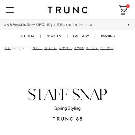
0
¥ 0
≪令和8年熊本地震に伴う配送に関する重要なお知らせについて≫
ALL ITEM
NEW ITEM
CATEGORY
RANKING
TOP
カラー：[
ブルー
,
ホワイト
,
イエロー
,
その他
,
ベージュ
,
パープル
]