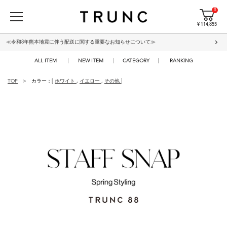
8
¥ 114,855
≪令和8年熊本地震に伴う配送に関する重要なお知らせについて≫
ALL ITEM
NEW ITEM
CATEGORY
RANKING
TOP
カラー：[
ホワイト
,
イエロー
,
その他
]