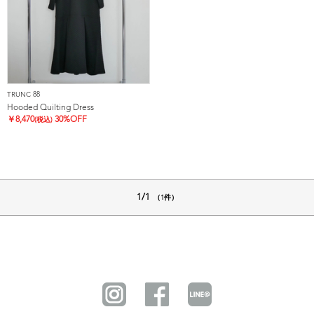
TRUNC 88
Hooded Quilting Dress
￥
8,470
30%OFF
(税込)
1/1
（1件）