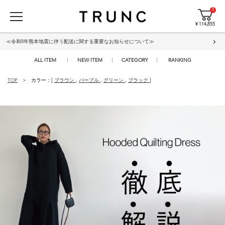
8
¥ 114,855
≪令和8年熊本地震に伴う配送に関する重要なお知らせについて≫
ALL ITEM
NEW ITEM
CATEGORY
RANKING
TOP
カラー：[
ブラウン
,
パープル
,
グリーン
,
ブラック
]