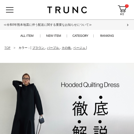
0
¥ 0
≪令和8年熊本地震に伴う配送に関する重要なお知らせについて≫
ALL ITEM
NEW ITEM
CATEGORY
RANKING
TOP
カラー：[
ブラウン
,
パープル
,
その他
,
ベージュ
]