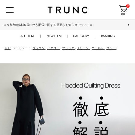
0
¥ 0
≪令和8年熊本地震に伴う配送に関する重要なお知らせについて≫
ALL ITEM
NEW ITEM
CATEGORY
RANKING
TOP
カラー：[
ブラウン
,
イエロー
,
ブラック
,
グリーン
,
ゴールド
,
ブルー
]