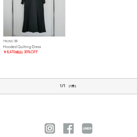
TRUNC 88
Hooded Quilting Dress
￥
8,470
30%OFF
(税込)
1/1
（1件）