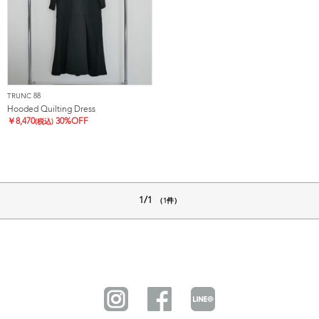
TRUNC 88
Hooded Quilting Dress
￥
8,470
30%OFF
(税込)
1/1
（1件）