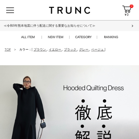
0
¥ 0
≪令和8年熊本地震に伴う配送に関する重要なお知らせについて≫
ALL ITEM
NEW ITEM
CATEGORY
RANKING
TOP
カラー：[
ブラウン
,
イエロー
,
ブラック
,
グレー
,
ベージュ
]