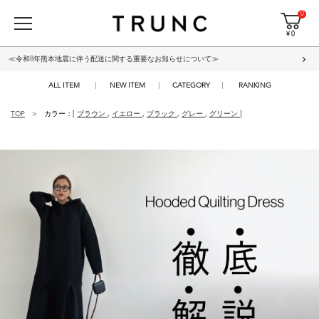
0
¥ 0
≪令和8年熊本地震に伴う配送に関する重要なお知らせについて≫
ALL ITEM
NEW ITEM
CATEGORY
RANKING
TOP
カラー：[
ブラウン
,
イエロー
,
ブラック
,
グレー
,
グリーン
]