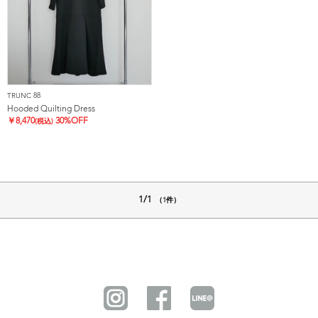
TRUNC 88
Hooded Quilting Dress
￥
8,470
30%OFF
(税込)
1/1
（1件）