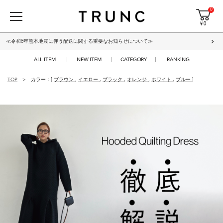
0
¥ 0
≪令和8年熊本地震に伴う配送に関する重要なお知らせについて≫
ALL ITEM
NEW ITEM
CATEGORY
RANKING
TOP
カラー：[
ブラウン
,
イエロー
,
ブラック
,
オレンジ
,
ホワイト
,
ブルー
]