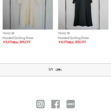
TRUNC 88
TRUNC 88
Hooded Quilting Dress
Hooded Quilting Dress
￥
8,470
30%OFF
￥
8,470
30%OFF
(税込)
(税込)
1/1
（2件）