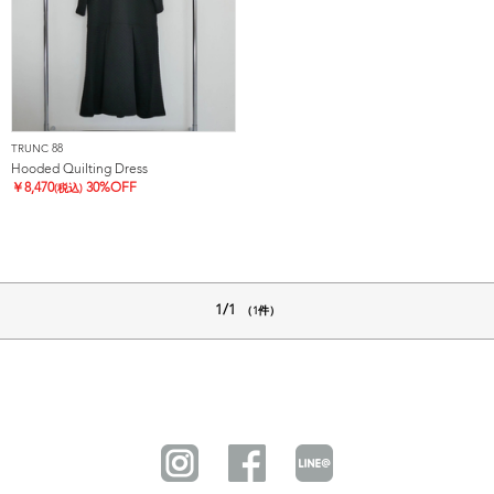
TRUNC 88
Hooded Quilting Dress
￥
8,470
30%OFF
(税込)
1/1
（1件）