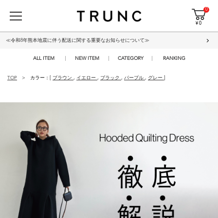
0
¥ 0
≪令和8年熊本地震に伴う配送に関する重要なお知らせについて≫
ALL ITEM
NEW ITEM
CATEGORY
RANKING
TOP
カラー：[
ブラウン
,
イエロー
,
ブラック
,
パープル
,
グレー
]