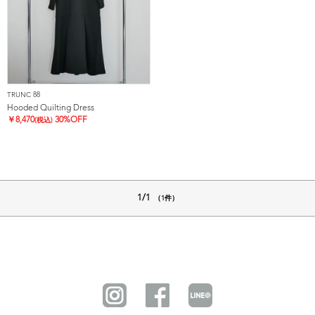
TRUNC 88
Hooded Quilting Dress
￥
8,470
30%OFF
(税込)
1/1
（1件）