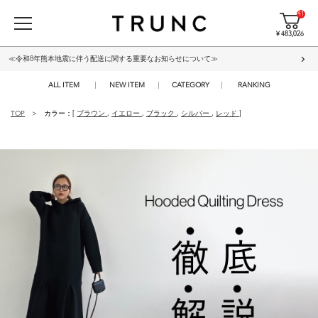
41
¥ 483,026
≪令和8年熊本地震に伴う配送に関する重要なお知らせについて≫
ALL ITEM
NEW ITEM
CATEGORY
RANKING
TOP
カラー：[
ブラウン
,
イエロー
,
ブラック
,
シルバー
,
レッド
]