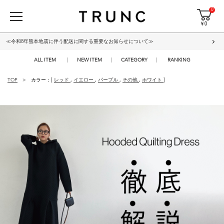
0
¥ 0
≪令和8年熊本地震に伴う配送に関する重要なお知らせについて≫
ALL ITEM
NEW ITEM
CATEGORY
RANKING
TOP
カラー：[
レッド
,
イエロー
,
パープル
,
その他
,
ホワイト
]