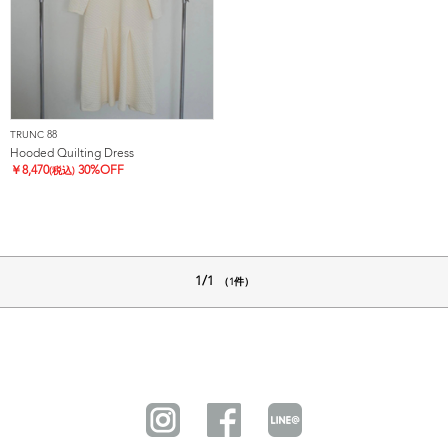
TRUNC 88
Hooded Quilting Dress
￥
8,470
30%OFF
(税込)
1/1
（1件）