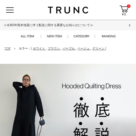
0
¥ 0
≪令和8年熊本地震に伴う配送に関する重要なお知らせについて≫
ALL ITEM
NEW ITEM
CATEGORY
RANKING
TOP
カラー：[
ホワイト
,
ブラウン
,
パープル
,
ベージュ
,
グリーン
]