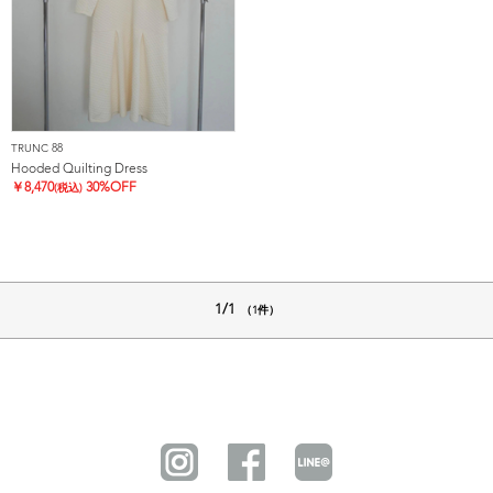
TRUNC 88
Hooded Quilting Dress
￥
8,470
30%OFF
(税込)
1/1
（1件）