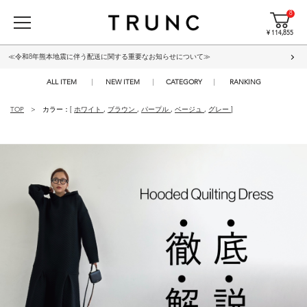
8
¥ 114,855
≪令和8年熊本地震に伴う配送に関する重要なお知らせについて≫
ALL ITEM
NEW ITEM
CATEGORY
RANKING
TOP
カラー：[
ホワイト
,
ブラウン
,
パープル
,
ベージュ
,
グレー
]