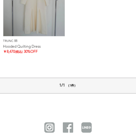
TRUNC 88
Hooded Quilting Dress
￥
8,470
30%OFF
(税込)
1/1
（1件）