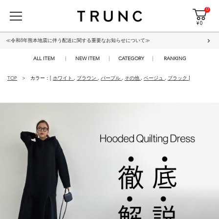
0
¥ 0
≪令和8年熊本地震に伴う配送に関する重要なお知らせについて≫
ALL ITEM
NEW ITEM
CATEGORY
RANKING
TOP
カラー：[
ホワイト
,
ブラウン
,
パープル
,
その他
,
ベージュ
,
ブラック
]