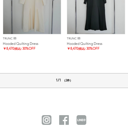
TRUNC 88
TRUNC 88
Hooded Quilting Dress
Hooded Quilting Dress
￥
8,470
30%OFF
￥
8,470
30%OFF
(税込)
(税込)
1/1
（2件）