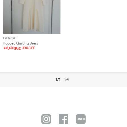
TRUNC 88
Hooded Quilting Dress
￥
8,470
30%OFF
(税込)
1/1
（1件）