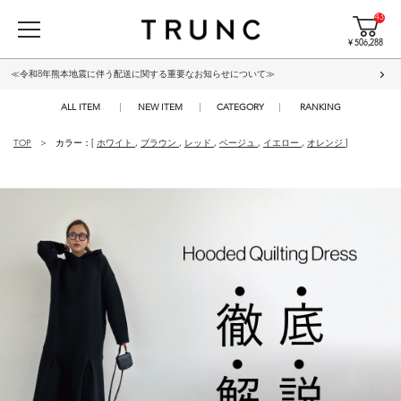
43
¥ 506,288
≪令和8年熊本地震に伴う配送に関する重要なお知らせについて≫
ALL ITEM
NEW ITEM
CATEGORY
RANKING
TOP
カラー：[
ホワイト
,
ブラウン
,
レッド
,
ベージュ
,
イエロー
,
オレンジ
]