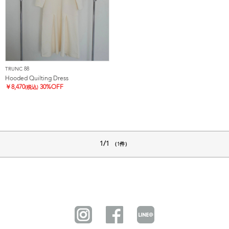
TRUNC 88
Hooded Quilting Dress
￥
8,470
30%OFF
(税込)
1/1
（1件）