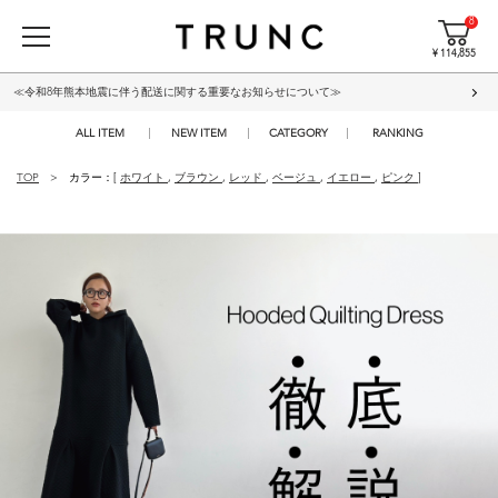
8
¥ 114,855
≪令和8年熊本地震に伴う配送に関する重要なお知らせについて≫
ALL ITEM
NEW ITEM
CATEGORY
RANKING
TOP
カラー：[
ホワイト
,
ブラウン
,
レッド
,
ベージュ
,
イエロー
,
ピンク
]