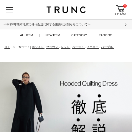
8
¥ 114,855
≪令和8年熊本地震に伴う配送に関する重要なお知らせについて≫
ALL ITEM
NEW ITEM
CATEGORY
RANKING
TOP
カラー：[
ホワイト
,
ブラウン
,
レッド
,
ベージュ
,
イエロー
,
パープル
]