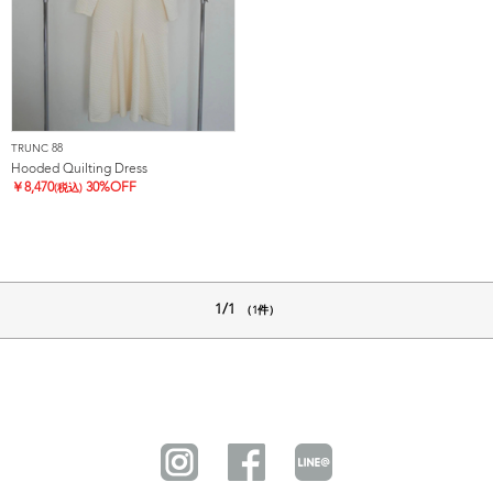
TRUNC 88
Hooded Quilting Dress
￥
8,470
30%OFF
(税込)
1/1
（1件）