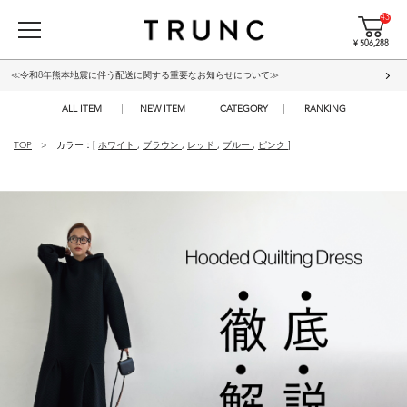
43
¥ 506,288
≪令和8年熊本地震に伴う配送に関する重要なお知らせについて≫
ALL ITEM
NEW ITEM
CATEGORY
RANKING
TOP
カラー：[
ホワイト
,
ブラウン
,
レッド
,
ブルー
,
ピンク
]