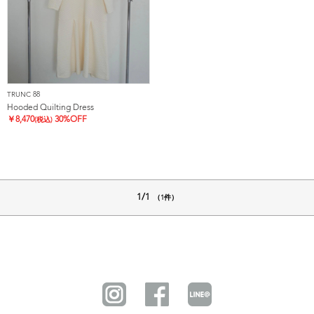
TRUNC 88
Hooded Quilting Dress
￥
8,470
30%OFF
(税込)
1/1
（1件）