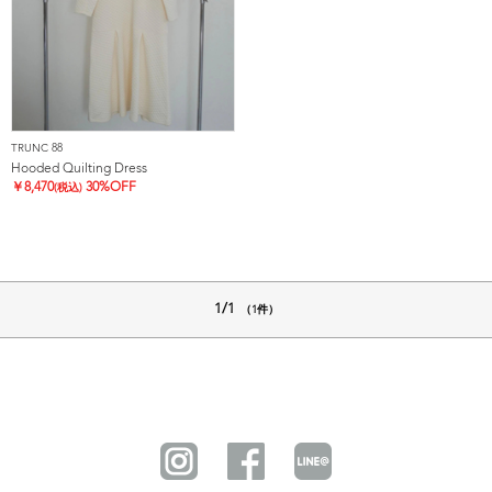
TRUNC 88
Hooded Quilting Dress
￥
8,470
30%OFF
(税込)
1/1
（1件）