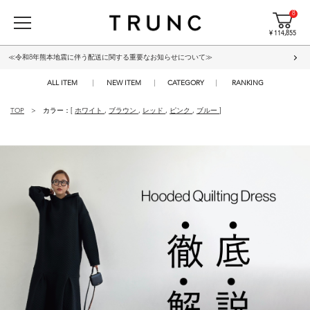
8
¥ 114,855
≪令和8年熊本地震に伴う配送に関する重要なお知らせについて≫
ALL ITEM
NEW ITEM
CATEGORY
RANKING
TOP
カラー：[
ホワイト
,
ブラウン
,
レッド
,
ピンク
,
ブルー
]