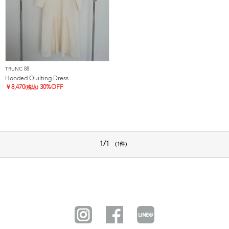
TRUNC 88
Hooded Quilting Dress
￥
8,470
30%OFF
(税込)
1/1
（1件）