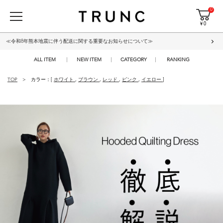
0
¥ 0
≪令和8年熊本地震に伴う配送に関する重要なお知らせについて≫
ALL ITEM
NEW ITEM
CATEGORY
RANKING
TOP
カラー：[
ホワイト
,
ブラウン
,
レッド
,
ピンク
,
イエロー
]