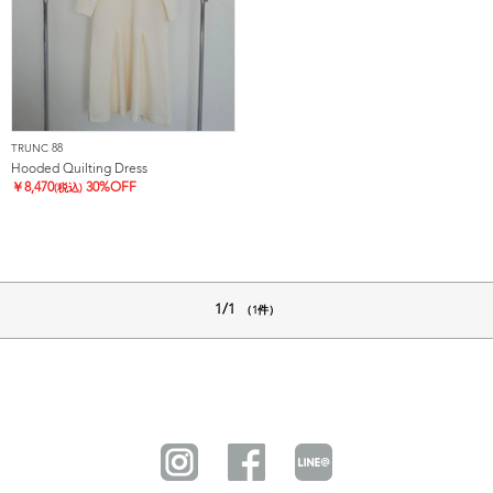
TRUNC 88
Hooded Quilting Dress
￥
8,470
30%OFF
(税込)
1/1
（1件）