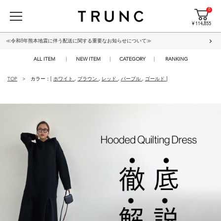
8
¥ 114,855
≪令和8年熊本地震に伴う配送に関する重要なお知らせについて≫
ALL ITEM
NEW ITEM
CATEGORY
RANKING
TOP
カラー：[
ホワイト
,
ブラウン
,
レッド
,
パープル
,
ゴールド
]