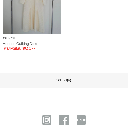
TRUNC 88
Hooded Quilting Dress
￥
8,470
30%OFF
(税込)
1/1
（1件）