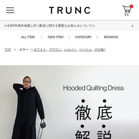
0
¥ 0
≪令和8年熊本地震に伴う配送に関する重要なお知らせについて≫
ALL ITEM
NEW ITEM
CATEGORY
RANKING
TOP
カラー：[
ホワイト
,
ブラウン
,
シルバー
,
ベージュ
,
その他
]