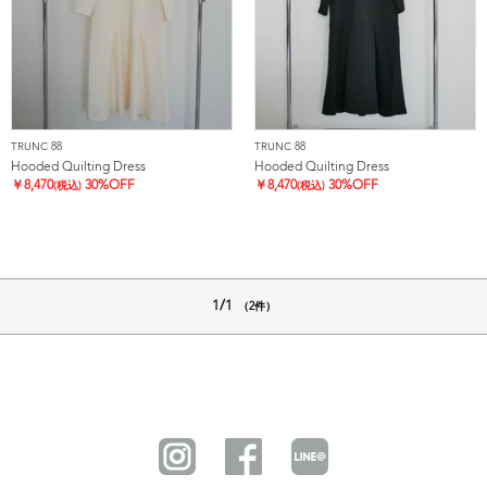
TRUNC 88
TRUNC 88
Hooded Quilting Dress
Hooded Quilting Dress
￥
8,470
30%OFF
￥
8,470
30%OFF
(税込)
(税込)
1/1
（2件）