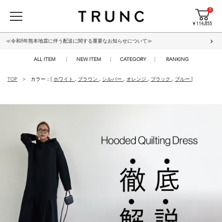
8
¥ 114,855
≪令和8年熊本地震に伴う配送に関する重要なお知らせについて≫
ALL ITEM
NEW ITEM
CATEGORY
RANKING
TOP
カラー：[
ホワイト
,
ブラウン
,
シルバー
,
オレンジ
,
ブラック
,
ブルー
]