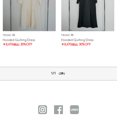
TRUNC 88
TRUNC 88
Hooded Quilting Dress
Hooded Quilting Dress
￥
8,470
30%OFF
￥
8,470
30%OFF
(税込)
(税込)
1/1
（2件）