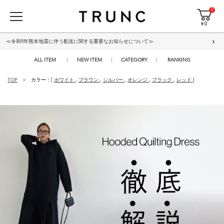
0
¥ 0
≪令和8年熊本地震に伴う配送に関する重要なお知らせについて≫
ALL ITEM
NEW ITEM
CATEGORY
RANKING
TOP
カラー：[
ホワイト
,
ブラウン
,
シルバー
,
オレンジ
,
ブラック
,
レッド
]