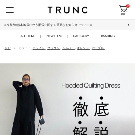
0
¥ 0
≪令和8年熊本地震に伴う配送に関する重要なお知らせについて≫
ALL ITEM
NEW ITEM
CATEGORY
RANKING
TOP
カラー：[
ホワイト
,
ブラウン
,
シルバー
,
オレンジ
,
パープル
]