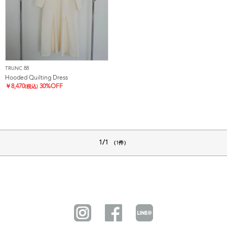
TRUNC 88
Hooded Quilting Dress
￥
8,470
30%OFF
(税込)
1/1
（1件）