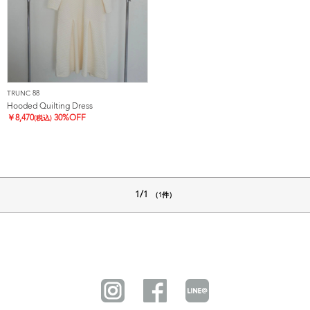
TRUNC 88
Hooded Quilting Dress
￥
8,470
30%OFF
(税込)
1/1
（1件）