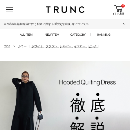
8
¥ 114,855
≪令和8年熊本地震に伴う配送に関する重要なお知らせについて≫
ALL ITEM
NEW ITEM
CATEGORY
RANKING
TOP
カラー：[
ホワイト
,
ブラウン
,
シルバー
,
イエロー
,
ピンク
]