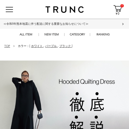
0
¥ 0
≪令和8年熊本地震に伴う配送に関する重要なお知らせについて≫
ALL ITEM
NEW ITEM
CATEGORY
RANKING
TOP
カラー：[
ホワイト
,
パープル
,
ブラック
]