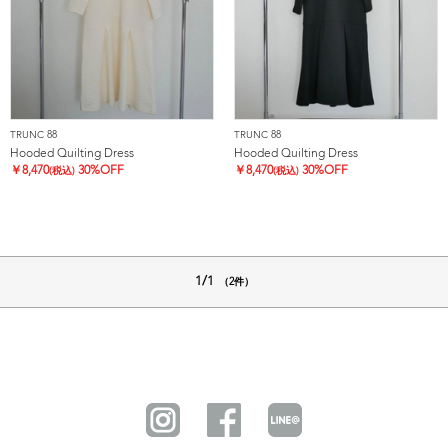
TRUNC 88
TRUNC 88
Hooded Quilting Dress
Hooded Quilting Dress
￥
8,470
30%OFF
￥
8,470
30%OFF
(税込)
(税込)
1/1
（2件）