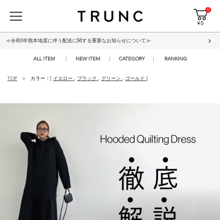
0
¥ 0
≪令和8年熊本地震に伴う配送に関する重要なお知らせについて≫
ALL ITEM
NEW ITEM
CATEGORY
RANKING
TOP
カラー：[
イエロー
,
ブラック
,
グリーン
,
ゴールド
]