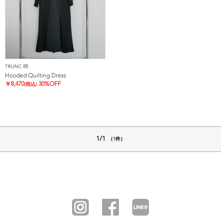
TRUNC 88
Hooded Quilting Dress
￥
8,470
30%OFF
(税込)
1/1
（1件）