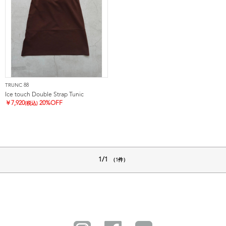
TRUNC 88
Ice touch Double Strap Tunic
￥
7,920
20%OFF
(税込)
1/1
（1件）