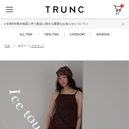
0
¥ 0
≪令和8年熊本地震に伴う配送に関する重要なお知らせについて≫
ALL ITEM
NEW ITEM
CATEGORY
RANKING
TOP
カラー：[
ブラウン
]