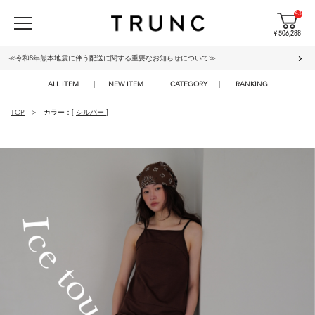
43
¥ 506,288
≪令和8年熊本地震に伴う配送に関する重要なお知らせについて≫
ALL ITEM
NEW ITEM
CATEGORY
RANKING
TOP
カラー：[
シルバー
]