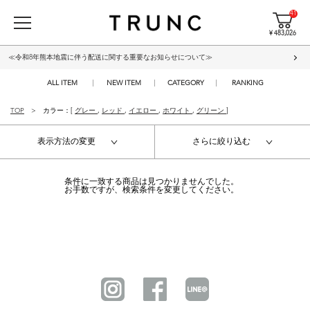
41
¥ 483,026
≪令和8年熊本地震に伴う配送に関する重要なお知らせについて≫
ALL ITEM
NEW ITEM
CATEGORY
RANKING
TOP
カラー：[
グレー
,
レッド
,
イエロー
,
ホワイト
,
グリーン
]
表示方法の変更
さらに絞り込む
条件に一致する商品は見つかりませんでした。
お手数ですが、検索条件を変更してください。