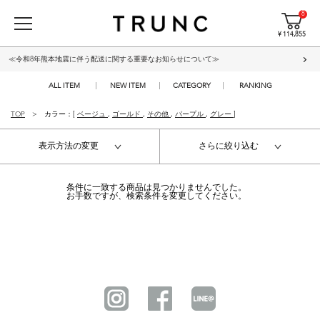
8
¥ 114,855
≪令和8年熊本地震に伴う配送に関する重要なお知らせについて≫
ALL ITEM
NEW ITEM
CATEGORY
RANKING
TOP
カラー：[
ベージュ
,
ゴールド
,
その他
,
パープル
,
グレー
]
表示方法の変更
さらに絞り込む
条件に一致する商品は見つかりませんでした。
お手数ですが、検索条件を変更してください。