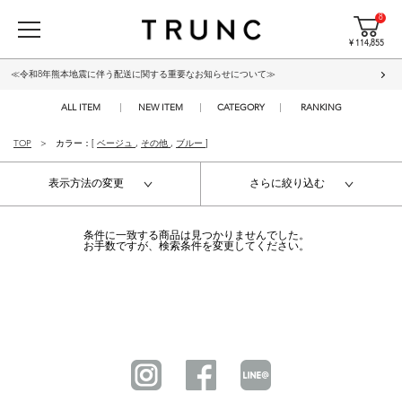
8
¥ 114,855
≪令和8年熊本地震に伴う配送に関する重要なお知らせについて≫
ALL ITEM
NEW ITEM
CATEGORY
RANKING
TOP
カラー：[
ベージュ
,
その他
,
ブルー
]
表示方法の変更
さらに絞り込む
条件に一致する商品は見つかりませんでした。
お手数ですが、検索条件を変更してください。