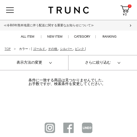
0
¥ 0
≪令和8年熊本地震に伴う配送に関する重要なお知らせについて≫
ALL ITEM
NEW ITEM
CATEGORY
RANKING
TOP
カラー：[
ゴールド
,
その他
,
シルバー
,
ピンク
]
表示方法の変更
さらに絞り込む
条件に一致する商品は見つかりませんでした。
お手数ですが、検索条件を変更してください。