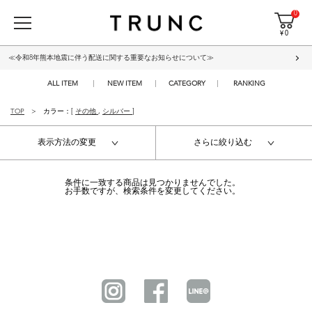
0
¥ 0
≪令和8年熊本地震に伴う配送に関する重要なお知らせについて≫
ALL ITEM
NEW ITEM
CATEGORY
RANKING
TOP
カラー：[
その他
,
シルバー
]
表示方法の変更
さらに絞り込む
条件に一致する商品は見つかりませんでした。
お手数ですが、検索条件を変更してください。