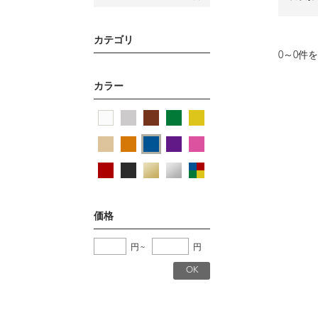
カテゴリ
0
～
0
件を
カラー
価格
円
~
円