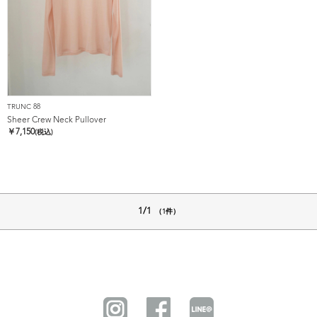
TRUNC 88
Sheer Crew Neck Pullover
￥
7,150
(税込)
1/1
（1件）