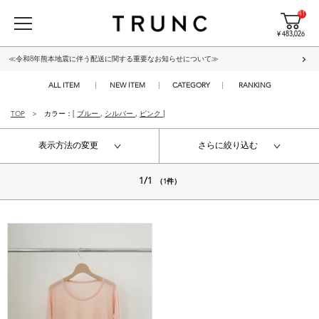
41
¥ 483,026
≪令和8年熊本地震に伴う配送に関する重要なお知らせについて≫
ALL ITEM
NEW ITEM
CATEGORY
RANKING
TOP
カラー：[
ブルー
,
シルバー
,
ピンク
]
表示方法の変更
さらに絞り込む
1/1
（1件）