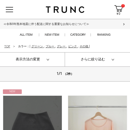
0
¥ 0
≪令和8年熊本地震に伴う配送に関する重要なお知らせについて≫
ALL ITEM
NEW ITEM
CATEGORY
RANKING
TOP
カラー：[
グリーン
,
ブルー
,
グレー
,
ピンク
,
その他
]
表示方法の変更
さらに絞り込む
1/1
（2件）
NEW