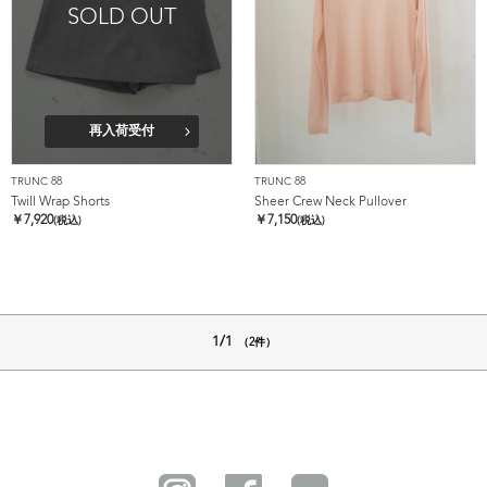
SOLD OUT
再入荷受付
TRUNC 88
TRUNC 88
Twill Wrap Shorts
Sheer Crew Neck Pullover
￥
7,920
￥
7,150
(税込)
(税込)
1/1
（2件）