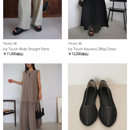
TRUNC 88
TRUNC 88
Ice Touch Wide Straight Pants
Ice Touch Keyneck 2Way Dress
￥
11,000
￥
13,200
(税込)
(税込)