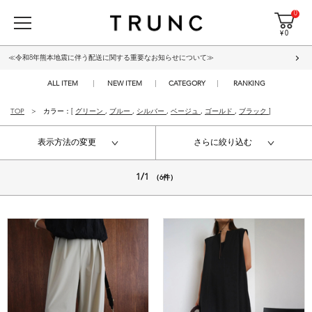
0
¥ 0
≪令和8年熊本地震に伴う配送に関する重要なお知らせについて≫
ALL ITEM
NEW ITEM
CATEGORY
RANKING
TOP
カラー：[
グリーン
,
ブルー
,
シルバー
,
ベージュ
,
ゴールド
,
ブラック
]
表示方法の変更
さらに絞り込む
1/1
（6件）