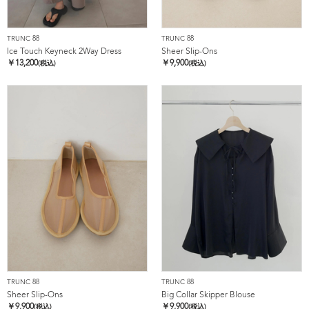
TRUNC 88
TRUNC 88
Ice Touch Keyneck 2Way Dress
Sheer Slip-Ons
￥
13,200
￥
9,900
(税込)
(税込)
TRUNC 88
TRUNC 88
Sheer Slip-Ons
Big Collar Skipper Blouse
￥
9,900
￥
9,900
(税込)
(税込)