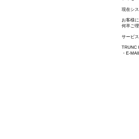
現在シス
お客様に
何卒ご理
サービス
TRUNC 
・E-MAI