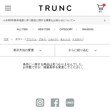
0
¥ 0
≪令和8年熊本地震に伴う配送に関する重要なお知らせについて≫
ALL ITEM
NEW ITEM
CATEGORY
RANKING
TOP
カラー：[
グリーン
,
ブルー
,
シルバー
,
オレンジ
,
イエロー
]
表示方法の変更
さらに絞り込む
条件に一致する商品は見つかりませんでした。
お手数ですが、検索条件を変更してください。