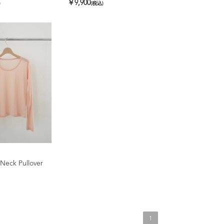
￥9,900
)
(税込)
Neck Pullover
1