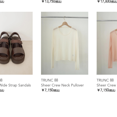
￥13,750
￥17,600
税込)
(税込)
(税込
88
TRUNC 88
TRUNC 88
ide Strap Sandals
Sheer Crew Neck Pullover
Sheer Crew 
￥7,150
￥7,150
税込)
(税込)
(税込)