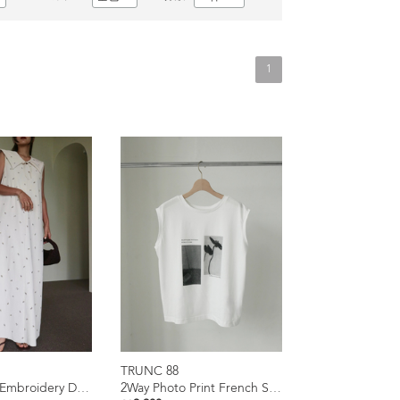
1
TRUNC 88
Smooth Rib Embroidery Dress
2Way Photo Print French Sleeve Tee