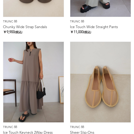
TRUNC 88
TRUNC 88
Chunky Wide Strap Sandals
Ice Touch Wide Straight Pants
￥
9,900
￥
11,000
(税込)
(税込)
TRUNC 88
TRUNC 88
Ice Touch Keyneck 2Way Dress
Sheer Slip-Ons