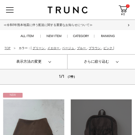
0
¥ 0
≪令和8年熊本地震に伴う配送に関する重要なお知らせについて≫
ALL ITEM
NEW ITEM
CATEGORY
RANKING
TOP
カラー：[
グリーン
,
イエロー
,
ベージュ
,
ブルー
,
ブラウン
,
ピンク
]
表示方法の変更
さらに絞り込む
1/1
（7件）
NEW