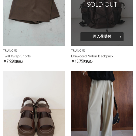
SOLD OUT
再入荷受付
TRUNC 88
TRUNC 88
Twill Wrap Shorts
Drawcord Nylon Backpack
￥
7,920
￥
13,750
(税込)
(税込)