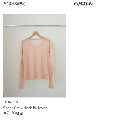
￥
13,200
￥
9,900
(税込)
(税込)
TRUNC 88
Sheer Crew Neck Pullover
￥
7,150
(税込)