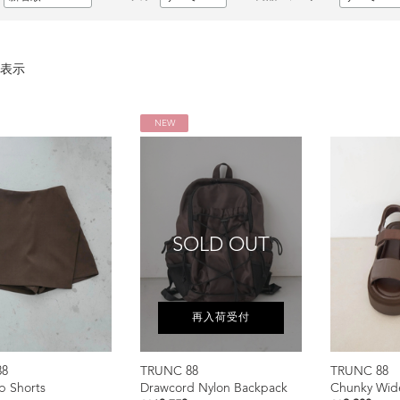
表示
NEW
SOLD OUT
再入荷受付
88
TRUNC 88
TRUNC 88
ap Shorts
Drawcord Nylon Backpack
Chunky Wide