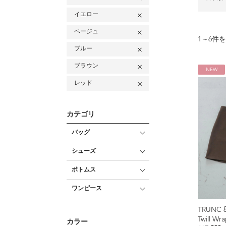
イエロー
ベージュ
1
～
6
件を
ブルー
ブラウン
NEW
レッド
カテゴリ
バッグ
シューズ
ボトムス
ワンピース
TRUNC 
Twill Wr
カラー