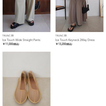
TRUNC 88
TRUNC 88
Ice Touch Wide Straight Pants
Ice Touch Keyneck 2Way Dress
￥
11,000
￥
13,200
(税込)
(税込)