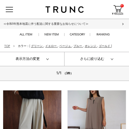
41
¥ 483,026
≪令和8年熊本地震に伴う配送に関する重要なお知らせについて≫
ALL ITEM
NEW ITEM
CATEGORY
RANKING
TOP
カラー：[
グリーン
,
イエロー
,
ベージュ
,
ブルー
,
オレンジ
,
ゴールド
]
表示方法の変更
さらに絞り込む
1/1
（3件）