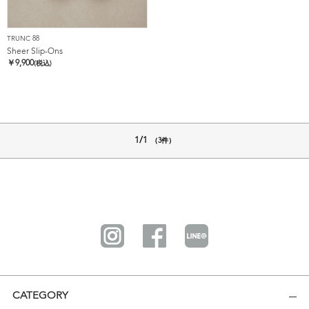
TRUNC 88
Sheer Slip-Ons
￥
9,900
(税込)
1/1
（3件）
CATEGORY