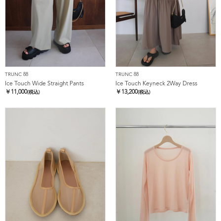
TRUNC 88
TRUNC 88
Ice Touch Wide Straight Pants
Ice Touch Keyneck 2Way Dress
￥
11,000
￥
13,200
(税込)
(税込)