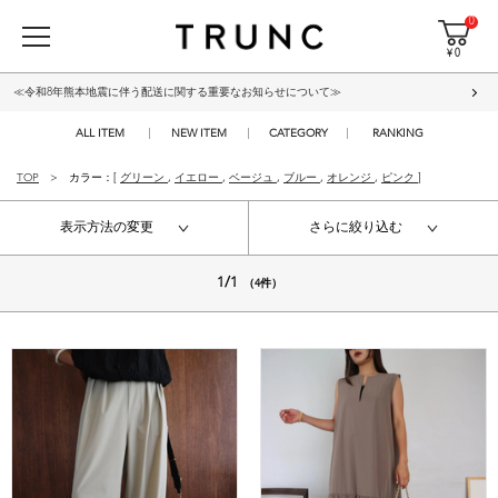
0
¥ 0
≪令和8年熊本地震に伴う配送に関する重要なお知らせについて≫
ALL ITEM
NEW ITEM
CATEGORY
RANKING
TOP
カラー：[
グリーン
,
イエロー
,
ベージュ
,
ブルー
,
オレンジ
,
ピンク
]
表示方法の変更
さらに絞り込む
1/1
（4件）