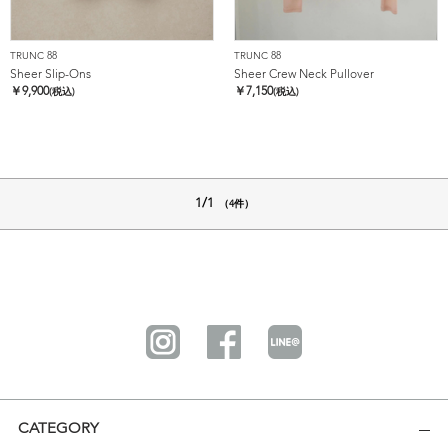
TRUNC 88
TRUNC 88
Sheer Slip-Ons
Sheer Crew Neck Pullover
￥
9,900
￥
7,150
(税込)
(税込)
1/1
（4件）
CATEGORY