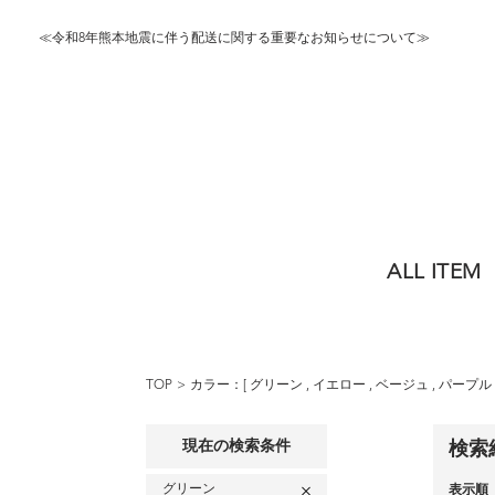
≪令和8年熊本地震に伴う配送に関する重要なお知らせについて≫
ALL ITEM
TOP
カラー：[
グリーン
,
イエロー
,
ベージュ
,
パープル
現在の検索条件
検索
グリーン
表示順