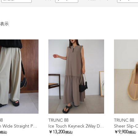
表示
88
TRUNC 88
TRUNC 88
Ice Touch Wide Straight Pants
Ice Touch Keyneck 2Way Dress
Sheer Slip-
￥13,200
￥9,900
(税込)
(税込)
(税込)