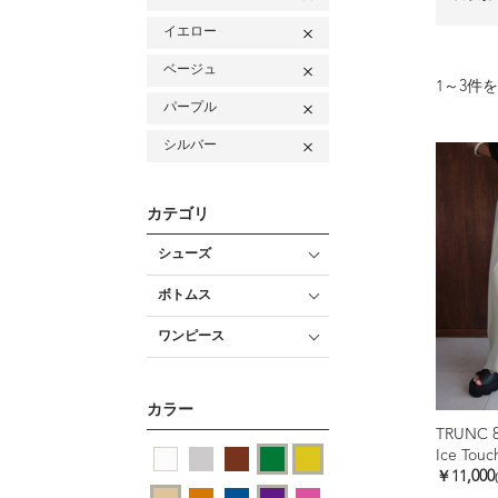
イエロー
ベージュ
1
～
3
件を
パープル
シルバー
カテゴリ
シューズ
ボトムス
ワンピース
カラー
TRUNC 
￥11,000