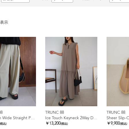
表示
88
TRUNC 88
TRUNC 88
Ice Touch Wide Straight Pants
Ice Touch Keyneck 2Way Dress
Sheer Slip-
￥13,200
￥9,900
(税込)
(税込)
(税込)