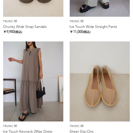
TRUNC 88
TRUNC 88
Chunky Wide Strap Sandals
Ice Touch Wide Straight Pants
￥
9,900
￥
11,000
(税込)
(税込)
TRUNC 88
TRUNC 88
Ice Touch Keyneck 2Way Dress
Sheer Slip-Ons