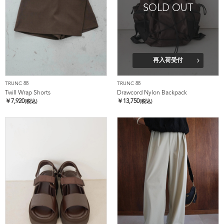
SOLD OUT
再入荷受付
TRUNC 88
TRUNC 88
Twill Wrap Shorts
Drawcord Nylon Backpack
￥
7,920
￥
13,750
(税込)
(税込)