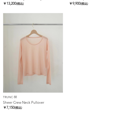
￥
13,200
￥
9,900
(税込)
(税込)
TRUNC 88
Sheer Crew Neck Pullover
￥
7,150
(税込)