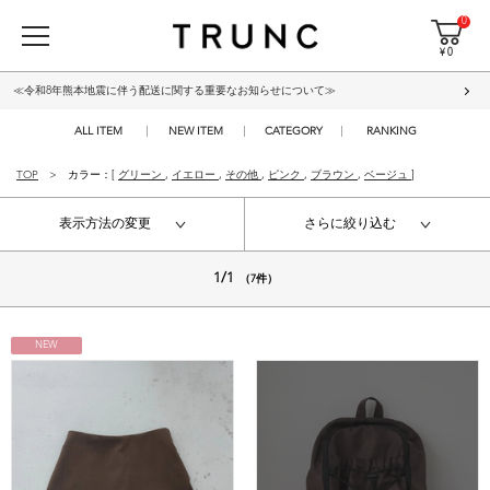
0
¥ 0
≪令和8年熊本地震に伴う配送に関する重要なお知らせについて≫
ALL ITEM
NEW ITEM
CATEGORY
RANKING
TOP
カラー：[
グリーン
,
イエロー
,
その他
,
ピンク
,
ブラウン
,
ベージュ
]
表示方法の変更
さらに絞り込む
1/1
（7件）
NEW